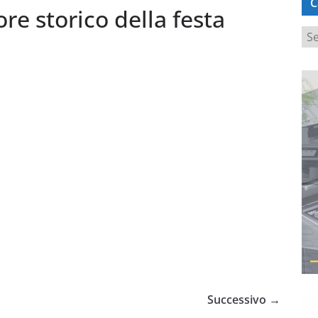
C
ore storico della festa
C
a
t
e
g
o
r
i
e
Successivo →