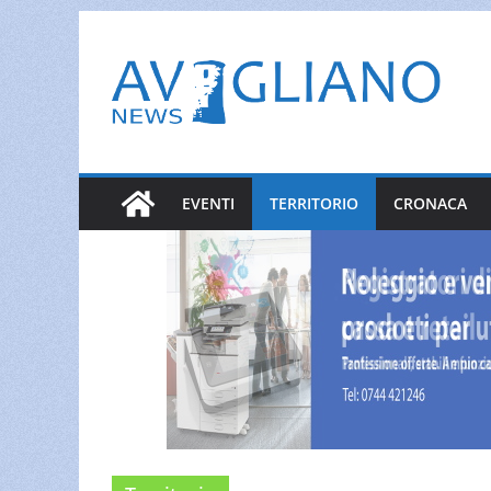
Salta
al
contenuto
EVENTI
TERRITORIO
CRONACA