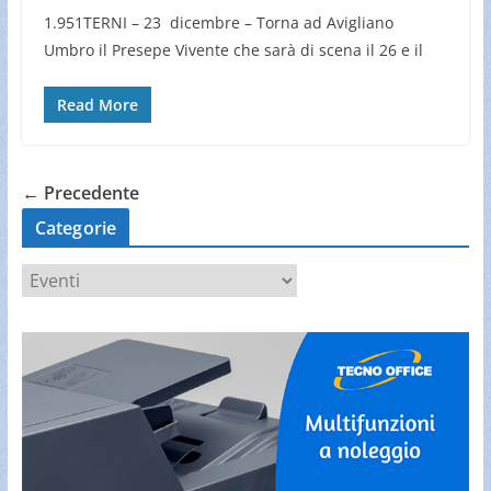
1.951TERNI – 23 dicembre – Torna ad Avigliano
Umbro il Presepe Vivente che sarà di scena il 26 e il
Read More
← Precedente
Categorie
C
a
t
e
g
o
r
i