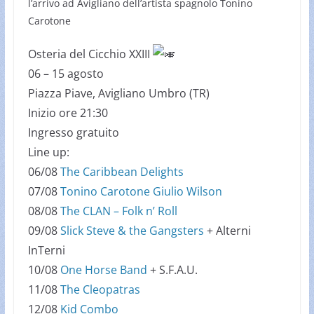
l’arrivo ad Avigliano dell’artista spagnolo Tonino
Carotone
Osteria del Cicchio XXIII
06 – 15 agosto
Piazza Piave, Avigliano Umbro (TR)
Inizio ore 21:30
Ingresso gratuito
Line up:
06/08
The Caribbean Delights
07/08
Tonino Carotone
Giulio Wilson
08/08
The CLAN – Folk n’ Roll
09/08
Slick Steve & the Gangsters
+ Alterni
InTerni
10/08
One Horse Band
+ S.F.A.U.
11/08
The Cleopatras
12/08
Kid Combo