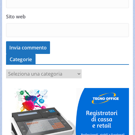
Sito web
Categorie
C
a
t
e
g
o
r
i
e