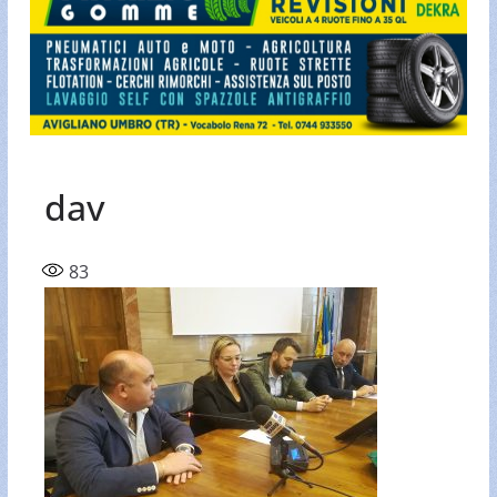
dav
83