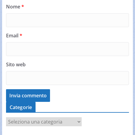
Nome
*
Email
*
Sito web
Categorie
C
a