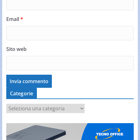
Email
*
Sito web
Categorie
C
a
t
e
g