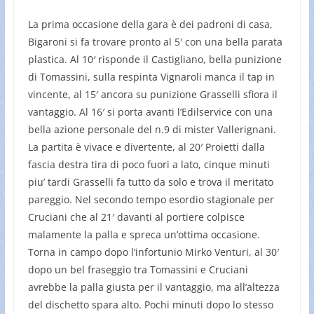
La prima occasione della gara è dei padroni di casa,
Bigaroni si fa trovare pronto al 5′ con una bella parata
plastica. Al 10′ risponde il Castigliano, bella punizione
di Tomassini, sulla respinta Vignaroli manca il tap in
vincente, al 15′ ancora su punizione Grasselli sfiora il
vantaggio. Al 16′ si porta avanti l’Edilservice con una
bella azione personale del n.9 di mister Vallerignani.
La partita è vivace e divertente, al 20′ Proietti dalla
fascia destra tira di poco fuori a lato, cinque minuti
piu’ tardi Grasselli fa tutto da solo e trova il meritato
pareggio. Nel secondo tempo esordio stagionale per
Cruciani che al 21′ davanti al portiere colpisce
malamente la palla e spreca un’ottima occasione.
Torna in campo dopo l’infortunio Mirko Venturi, al 30′
dopo un bel fraseggio tra Tomassini e Cruciani
avrebbe la palla giusta per il vantaggio, ma all’altezza
del dischetto spara alto. Pochi minuti dopo lo stesso