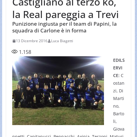
Castigliano al terzo ko,
la Real pareggia a Trevi
Punizione ingiusta per il team di Papini, la
squadra di Carlone è in forma
13 Dicembre 2016
Luca Biagetti
1.158
EDILS
ERVI
CE:
C
ostan
zi, Di
Marti
no,
Barto
li,
Giova
nnetti, Capitanucci, Pennacchi, Axinia, Terzoni, Maturi,