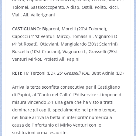
Tolomei, Sassicoccopento. A disp. Ostili, Polito, Ricci,
Viali. All. Vallerignani
CASTIGLIANO:
Bigaroni, Morelli (20’st Tolomei),
Capocci (41’st Venturi Mirco), Tomassini, Vignaroli D
(41’st Rosati), Ottaviani, Mangialardo (30’st Sciarrini),
Buscella (10’st Cruciani), Viagnaroli L, Grasselli (25’st
Venturi Mirko), Proietti All. Papini
RETI:
16′ Terzoni (ED),
25′ Grasselli (CA)
, 38’st Axinia (ED)
Arriva la terza sconfitta consecutiva per il Castigliano
di Papini, al “Canto del Gallo” l’Edilservice si impone di
misura vincendo 2-1 una gara che ha visto a tratti
dominare gli ospiti, specialmente nel primo tempo;
nel finale arriva la beffa in inferiorita’ numerica a
causa dell’infortunio di Mirko Venturi con le
sostituzioni ormai esaurite.