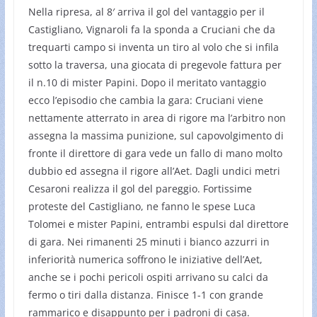
Nella ripresa, al 8′ arriva il gol del vantaggio per il
Castigliano, Vignaroli fa la sponda a Cruciani che da
trequarti campo si inventa un tiro al volo che si infila
sotto la traversa, una giocata di pregevole fattura per
il n.10 di mister Papini. Dopo il meritato vantaggio
ecco l’episodio che cambia la gara: Cruciani viene
nettamente atterrato in area di rigore ma l’arbitro non
assegna la massima punizione, sul capovolgimento di
fronte il direttore di gara vede un fallo di mano molto
dubbio ed assegna il rigore all’Aet. Dagli undici metri
Cesaroni realizza il gol del pareggio. Fortissime
proteste del Castigliano, ne fanno le spese Luca
Tolomei e mister Papini, entrambi espulsi dal direttore
di gara. Nei rimanenti 25 minuti i bianco azzurri in
inferiorità numerica soffrono le iniziative dell’Aet,
anche se i pochi pericoli ospiti arrivano su calci da
fermo o tiri dalla distanza. Finisce 1-1 con grande
rammarico e disappunto per i padroni di casa.