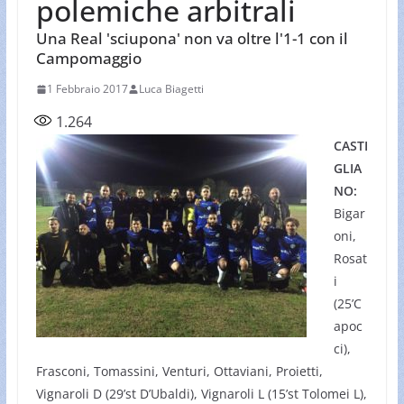
polemiche arbitrali
Una Real 'sciupona' non va oltre l'1-1 con il
Campomaggio
1 Febbraio 2017
Luca Biagetti
1.264
CASTI
GLIA
NO:
Bigar
oni,
Rosat
i
(25’C
apoc
ci),
Frasconi, Tomassini, Venturi, Ottaviani, Proietti,
Vignaroli D (29’st D’Ubaldi), Vignaroli L (15’st Tolomei L),