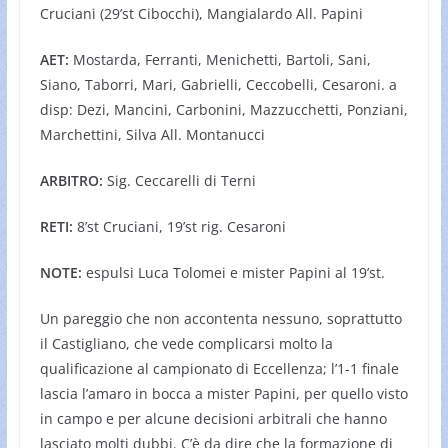
Cruciani (29’st Cibocchi), Mangialardo All. Papini
AET:
Mostarda, Ferranti, Menichetti, Bartoli, Sani,
Siano, Taborri, Mari, Gabrielli, Ceccobelli, Cesaroni. a
disp: Dezi, Mancini, Carbonini, Mazzucchetti, Ponziani,
Marchettini, Silva All. Montanucci
ARBITRO:
Sig. Ceccarelli di Terni
RETI:
8’st Cruciani, 19’st rig. Cesaroni
NOTE:
espulsi Luca Tolomei e mister Papini al 19’st.
Un pareggio che non accontenta nessuno, soprattutto
il Castigliano, che vede complicarsi molto la
qualificazione al campionato di Eccellenza; l’1-1 finale
lascia l’amaro in bocca a mister Papini, per quello visto
in campo e per alcune decisioni arbitrali che hanno
lasciato molti dubbi. C’è da dire che la formazione di