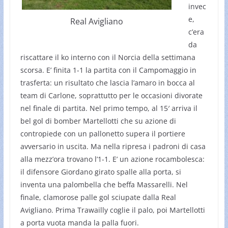
invec
e,
Real Avigliano
c’era
da
riscattare il ko interno con il Norcia della settimana
scorsa. E’ finita 1-1 la partita con il Campomaggio in
trasferta: un risultato che lascia l’amaro in bocca al
team di Carlone, soprattutto per le occasioni divorate
nel finale di partita. Nel primo tempo, al 15′ arriva il
bel gol di bomber Martellotti che su azione di
contropiede con un pallonetto supera il portiere
avversario in uscita. Ma nella ripresa i padroni di casa
alla mezz’ora trovano l’1-1. E’ un azione rocambolesca:
il difensore Giordano girato spalle alla porta, si
inventa una palombella che beffa Massarelli. Nel
finale, clamorose palle gol sciupate dalla Real
Avigliano. Prima Trawailly coglie il palo, poi Martellotti
a porta vuota manda la palla fuori.