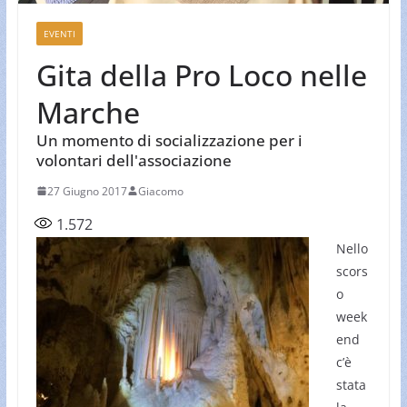
EVENTI
Gita della Pro Loco nelle
Marche
Un momento di socializzazione per i
volontari dell'associazione
27 Giugno 2017
Giacomo
1.572
Nello
scors
o
week
end
c’è
stata