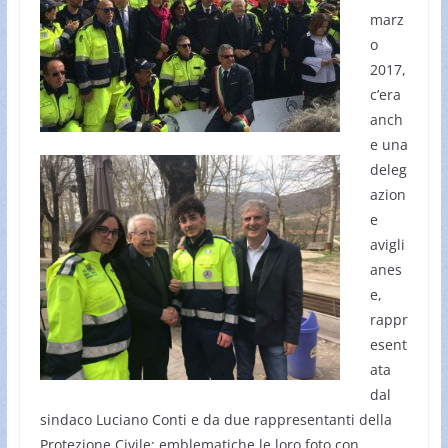
marz
o
2017,
c’era
anch
e una
deleg
azion
e
avigli
anes
e,
rappr
esent
ata
dal
sindaco Luciano Conti e da due rappresentanti della
Protezione Civile: emblematiche le loro foto con