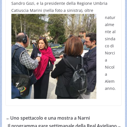
Sandro Gozi, e la presidente della Regione Umbria
Catiuscia Marini
(nella foto a sinistra), oltre
natur
alme
nte al
sinda
co di
Norci
a
Nicol
a
Alem
anno.
←
Uno spettacolo e una mostra a Narni
Il programma gare settimanale della Real Avigliano
→