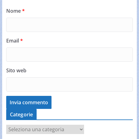
Nome
*
Email
*
Sito web
Categorie
C
a