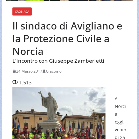
CRONACA
Il sindaco di Avigliano e
la Protezione Civile a
Norcia
L'incontro con Giuseppe Zamberletti
24 Marzo 2017
Giacomo
1.513
A
Norci
a
oggi,
vener
dì 25