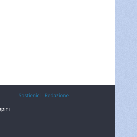
Sostienici
-
Redazione
apini