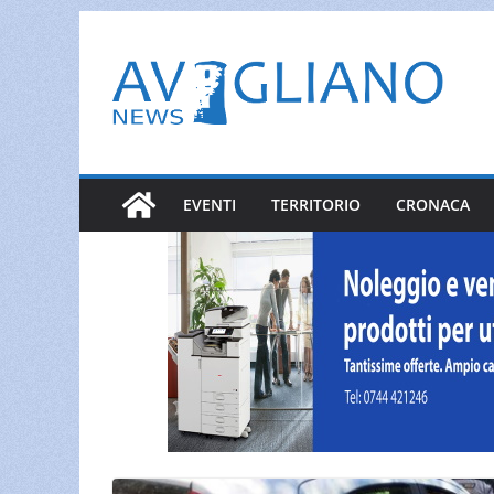
Salta
al
contenuto
EVENTI
TERRITORIO
CRONACA