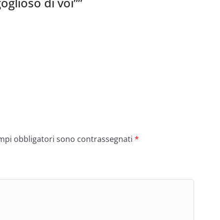
goglioso di voi”
”
ampi obbligatori sono contrassegnati
*