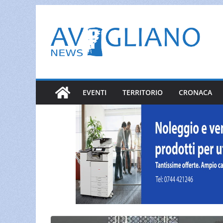
Salta
al
contenuto
EVENTI
TERRITORIO
CRONACA