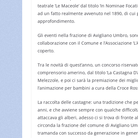
teatrale ‘Le Maceole’ dal titolo ‘In Nominae Focatii
ad un fatto realmente avvenuto nel 1890, di cui 
approfondimento.
Gli eventi nella frazione di Avigliano Umbro, son
collaborazione con il Comune e l’Associazione ‘L’A
coperto.
Tra le novità di quest’anno, un concorso riservato a
comprensorio amerino, dal titolo ‘La Castagna D’
Melezzole, e poi ci sarà la premiazione dei miglio
l’animazione per bambini a cura della Croce Ros
La raccolta delle castagne: una tradizione che per
anni, e che avviene sempre con qualche difficoltà.
attaccava gli alberi, adesso ci si trova di fronte a
circonda la frazione del comune di Avigliano Umb
tramanda con successo da generazione in gener