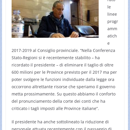
le
linee
progr
amm
atich
e
2017-2019 al Consiglio provinciale. “Nella Conferenza
Stato-Regioni si è recentemente stabilito – ha
ricordato il presidente – di eliminare il taglio di oltre
600 milioni per le Province previsto per il 2017 ma per
poter svolgere le funzioni individuate dalla legge ora
occorrono altrettante risorse che speriamo il governo
metta prossimamente. Su questo abbiamo il conforto
del pronunciamento della corte dei conti che ha
criticato i tagli imposti alle Province italiane”.
Il presidente ha anche sottolineato la riduzione di
personale attuata recentemente con il passaggio di