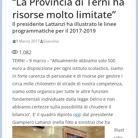
“La Provincia di Terni ha
risorse molto limitate”
Il presidente Lattanzi ha illustrato le linee
programmatiche per il 2017-2019
9 Marzo 2017
Giacomo
1.082
TERNI – 9 marzo – “Attualmente abbiamo solo 500
euro a disposizione per ogni istituto scolastico, siamo
in forte carenza di personale e di risorse per gestire i
circa mille chilometri di strade di nostra competenza,
siamo sotto organico per tutte le altre funzioni
fondamentali individuate dalla legge Delrio e non
abbiamo certezze sulla possibilità di chiudere il
bilancio”. E’ il quadro dipinto
oggi
dal presidente
Giampiero Lattanzi (nella foto a sinistra)
che ha
illust
rato