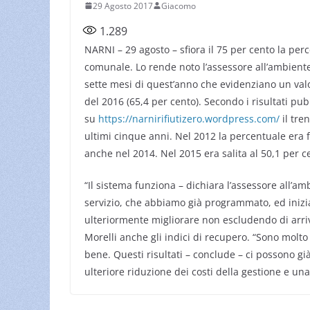
29 Agosto 2017
Giacomo
1.289
NARNI – 29 agosto – sfiora il 75 per cento la perc
comunale. Lo rende noto l’assessore all’ambiente,
sette mesi di quest’anno che evidenziano un valor
del 2016 (65,4 per cento). Secondo i risultati pu
su
https://narnirifiutizero.wordpress.com/
il tre
ultimi cinque anni. Nel 2012 la percentuale era f
anche nel 2014. Nel 2015 era salita al 50,1 per ce
“Il sistema funziona – dichiara l’assessore all’amb
servizio, che abbiamo già programmato, ed iniz
ulteriormente migliorare non escludendo di arriv
Morelli anche gli indici di recupero. “Sono molto al
bene. Questi risultati – conclude – ci possono g
ulteriore riduzione dei costi della gestione e una