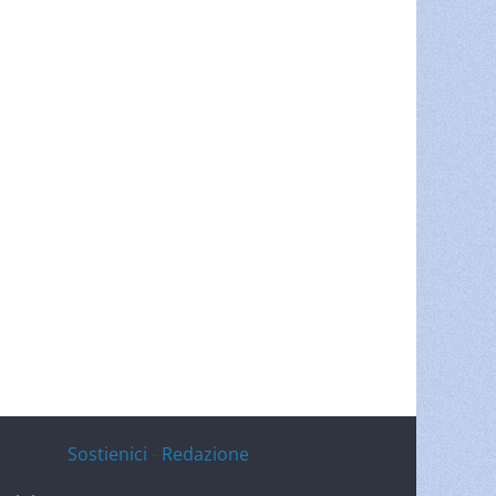
Sostienici
-
Redazione