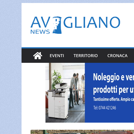
Salta
al
contenuto
EVENTI
TERRITORIO
CRONACA