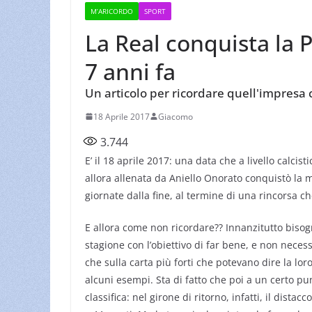
M’ARICORDO
SPORT
La Real conquista la 
7 anni fa
Un articolo per ricordare quell'impresa c
18 Aprile 2017
Giacomo
3.744
E’ il 18 aprile 2017: una data che a livello calci
allora allenata da Aniello Onorato conquistò la
giornate dalla fine, al termine di una rincorsa c
E allora come non ricordare?? Innanzitutto bisogn
stagione con l’obiettivo di far bene, e non nece
che sulla carta più forti che potevano dire la lo
alcuni esempi. Sta di fatto che poi a un certo pun
classifica: nel girone di ritorno, infatti, il distac