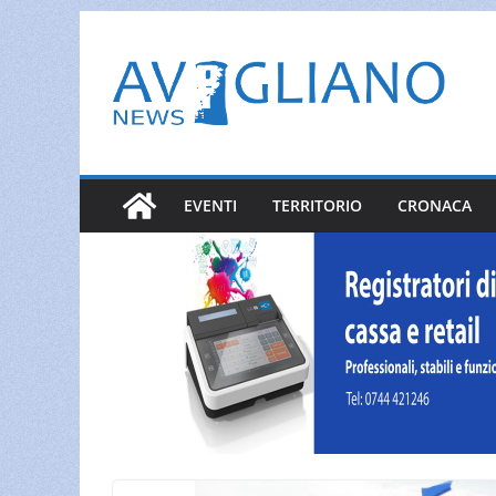
Salta
al
contenuto
EVENTI
TERRITORIO
CRONACA