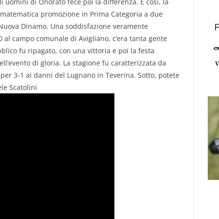
li uomini di Onorato fece poi la differenza. E così, la
a matematica promozione in Prima Categoria a due
lla Nuova Dinamo. Una soddisfazione veramente
10 al campo comunale di Avigliano, c’era tanta gente
bblico fu ripagato, con una vittoria e poi la festa
l’evento di gloria. La stagione fu caratterizzata da
 per 3-1 ai danni del Lugnano in Teverina. Sotto, potete
le Scatolini