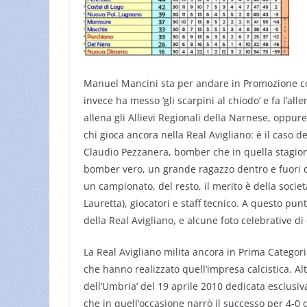
Manuel Mancini sta per andare in Promozione con
invece ha messo ‘gli scarpini al chiodo’ e fa l’al
allena gli Allievi Regionali della Narnese, oppure
chi gioca ancora nella Real Avigliano: è il caso d
Claudio Pezzanera, bomber che in quella stagione
bomber vero, un grande ragazzo dentro e fuori da
un campionato, del resto, il merito è della societ
Lauretta), giocatori e staff tecnico. A questo pu
della Real Avigliano, e alcune foto celebrative di
La Real Avigliano milita ancora in Prima Categoria
che hanno realizzato quell’impresa calcistica. Altr
dell’Umbria’ del 19 aprile 2010 dedicata esclusi
che in quell’occasione narrò il successo per 4-0