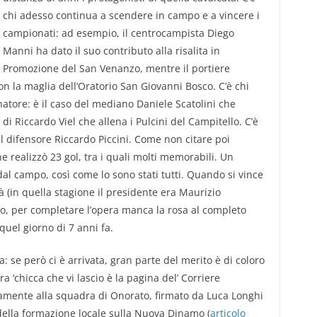
chi adesso continua a scendere in campo e a vincere i
campionati: ad esempio, il centrocampista Diego
Manni ha dato il suo contributo alla risalita in
Promozione del San Venanzo, mentre il portiere
 la maglia dell’Oratorio San Giovanni Bosco. C’è chi
lenatore: è il caso del mediano Daniele Scatolini che
 di Riccardo Viel che allena i Pulcini del Campitello. C’è
el difensore Riccardo Piccini. Come non citare poi
 realizzò 23 gol, tra i quali molti memorabili. Un
l campo, così come lo sono stati tutti. Quando si vince
à (in quella stagione il presidente era Maurizio
nto, per completare l’opera manca la rosa al completo
 quel giorno di 7 anni fa.
: se però ci è arrivata, gran parte del merito è di coloro
a ‘chicca che vi lascio è la pagina del’ Corriere
vamente alla squadra di Onorato, firmato da Luca Longhi
 della formazione locale sulla Nuova Dinamo (
articolo