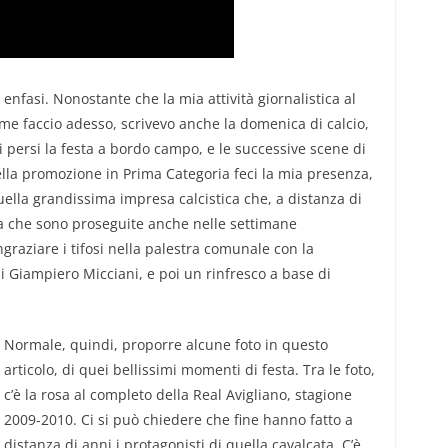
nfasi. Nonostante che la mia attività giornalistica al
ome faccio adesso, scrivevo anche la domenica di calcio,
mi persi la festa a bordo campo, e le successive scene di
della promozione in Prima Categoria feci la mia presenza,
quella grandissima impresa calcistica che, a distanza di
sta che sono proseguite anche nelle settimane
ingraziare i tifosi nella palestra comunale con la
ni Giampiero Micciani, e poi un rinfresco a base di
Normale, quindi, proporre alcune foto in questo
articolo, di quei bellissimi momenti di festa. Tra le foto,
c’è la rosa al completo della Real Avigliano, stagione
2009-2010. Ci si può chiedere che fine hanno fatto a
distanza di anni i protagonisti di quella cavalcata. C’è