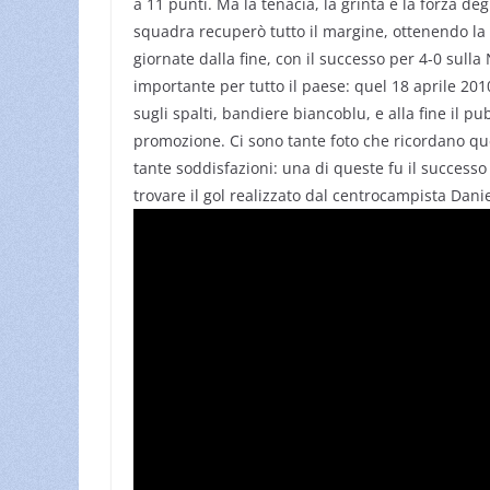
a 11 punti. Ma la tenacia, la grinta e la forza deg
squadra recuperò tutto il margine, ottenendo l
giornate dalla fine, con il successo per 4-0 su
importante per tutto il paese: quel 18 aprile 20
sugli spalti, bandiere biancoblu, e alla fine il pu
promozione. Ci sono tante foto che ricordano quel
tante soddisfazioni: una di queste fu il successo
trovare il gol realizzato dal centrocampista Danie