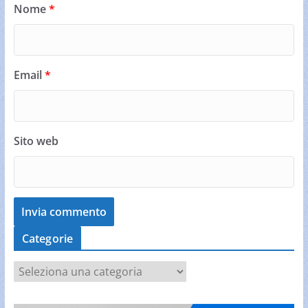
Nome
*
Email
*
Sito web
Categorie
C
a
t