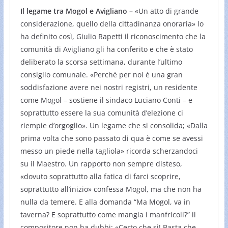
Il legame tra Mogol e Avigliano –
«Un atto di grande
considerazione, quello della cittadinanza onoraria» lo
ha definito così, Giulio Rapetti il riconoscimento che la
comunità di Avigliano gli ha conferito e che è stato
deliberato la scorsa settimana, durante l’ultimo
consiglio comunale. «Perché per noi è una gran
soddisfazione avere nei nostri registri, un residente
come Mogol – sostiene il sindaco Luciano Conti – e
soprattutto essere la sua comunità d’elezione ci
riempie d’orgoglio». Un legame che si consolida; «Dalla
prima volta che sono passato di qua è come se avessi
messo un piede nella tagliola» ricorda scherzandoci
su il Maestro. Un rapporto non sempre disteso,
«dovuto soprattutto alla fatica di farci scoprire,
soprattutto all’inizio» confessa Mogol, ma che non ha
nulla da temere. E alla domanda “Ma Mogol, va in
taverna? E soprattutto come mangia i manfricoli?” il
compositore non ha dubbi: «Certo che sì! Basta che