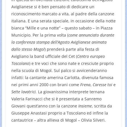
Aviglianese si è ben pensato di dedicare un
riconoscimento marcato a vita, al padre della canzone
italiana. E una serata speciale, in occasione della notte
bianca “Mille e una notte” – questo sabato – in Piazza
Municipio. Per la prima volta (
come annunciato durante
la conferenza stampa dell’Agosto Aviglianese animata
dallo stesso Mogol
) prenderà parte alla festa di
Avigliano la band ufficiale del Cet (
Centro europeo
Toscolano
) e tre voci che sono nate e cresciute proprio
nella scuola di Mogol. Sul palco si avvicenderanno
infatti: la cantante amerina Carlotta, divenuta famosa
nei primi anni 2000 con brani come
Frena
,
Caresse toi
e
Sette lavatrici.
La giovanissima interprete ternana
Valeria Farinacci che si è presentata a Sanremo
Giovani quest’anno con la canzone
Insieme
, scritta da
Giuseppe Anastasi proprio a Toscolano ed infine la
cantautrice – altra allieva di Mogol – Olivia Silveri.