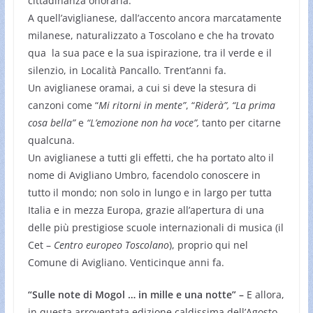
cittadinanza onoraria.
A quell’aviglianese, dall’accento ancora marcatamente
milanese, naturalizzato a Toscolano e che ha trovato
qua la sua pace e la sua ispirazione, tra il verde e il
silenzio, in Località Pancallo. Trent’anni fa.
Un aviglianese oramai, a cui si deve la stesura di
canzoni come “
Mi ritorni in mente”
, “
Riderà”, “La prima
cosa bella”
e
“L’emozione non ha voce”,
tanto per citarne
qualcuna.
Un aviglianese a tutti gli effetti, che ha portato alto il
nome di Avigliano Umbro, facendolo conoscere in
tutto il mondo; non solo in lungo e in largo per tutta
Italia e in mezza Europa, grazie all’apertura di una
delle più prestigiose scuole internazionali di musica (il
Cet –
Centro europeo Toscolano
), proprio qui nel
Comune di Avigliano. Venticinque anni fa.
“Sulle note di Mogol … in mille e una notte” –
E allora,
in questa arroventata edizione caldissima dell’Agosto