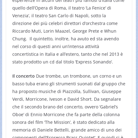
esperienze in alcuni dei teatri più famosi d’Italia come
quello dell’Opera di Roma, il teatro ‘La Fenice’ di
Venezia’, il teatro San Carlo di Napoli, sotto la
direzione dei più celebri direttori d’orchestra come
Riccardo Muti, Lorin Maazel, George Prete e Whun
Chung. Il quintetto, inoltre, ha avuto ed sta avendo
nel corso di questi anni un’intensa attività
concertistica in Italia e all’estero, tanto che nel 2013 è
stato prodotto un cd dal titolo ‘Express Sonando’.
Il concerto
Due trombe, un trombone, un corno e un
basso tuba erano gli strumenti suonati dal gruppo che
ha proposto musiche di Piazzolla, Sullivan, Giuseppe
Verdi, Morricone, Iveson e David Short. Da segnalare
che il secondo brano del concerto, ovvero ‘Gabriel’s
Oboe’ di Ennio Morricone che fa parte della colonna
sonora del film ‘The Mission’, è stato dedicato alla
memoria di Daniele Bettelli, grande amico di uno dei
componenti dell’Espresso Brass Quintet’. E quindi si è