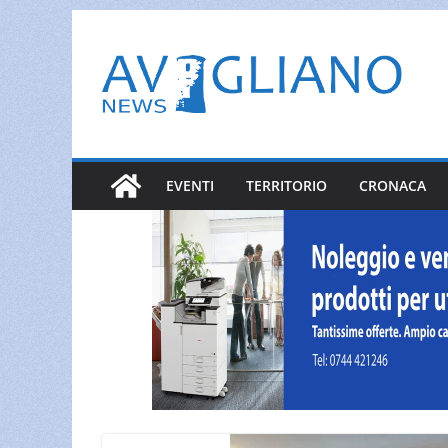
Salta
al
contenuto
EVENTI
TERRITORIO
CRONACA