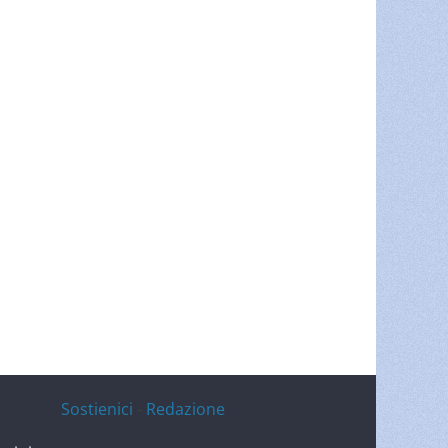
Sostienici
-
Redazione