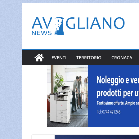
Salta
al
contenuto
EVENTI
TERRITORIO
CRONACA