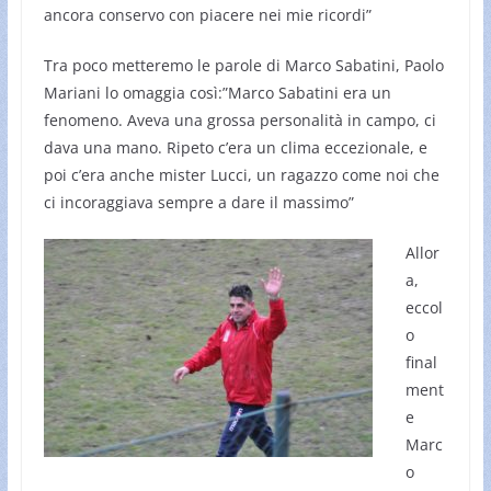
ancora conservo con piacere nei mie ricordi”
Tra poco metteremo le parole di Marco Sabatini, Paolo
Mariani lo omaggia così:”Marco Sabatini era un
fenomeno. Aveva una grossa personalità in campo, ci
dava una mano. Ripeto c’era un clima eccezionale, e
poi c’era anche mister Lucci, un ragazzo come noi che
ci incoraggiava sempre a dare il massimo”
Allor
a,
eccol
o
final
ment
e
Marc
o