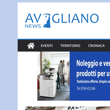
Salta
al
contenuto
EVENTI
TERRITORIO
CRONACA