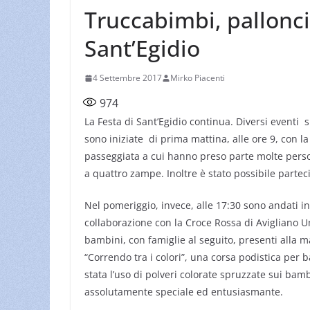
Truccabimbi, pallonci
Sant’Egidio
4 Settembre 2017
Mirko Piacenti
974
La Festa di Sant’Egidio continua. Diversi eventi si
sono iniziate di prima mattina, alle ore 9, con 
passeggiata a cui hanno preso parte molte person
a quattro zampe. Inoltre è stato possibile parteci
Nel pomeriggio, invece, alle 17:30 sono andati in 
collaborazione con la Croce Rossa di Avigliano U
bambini, con famiglie al seguito, presenti alla m
“Correndo tra i colori”, una corsa podistica per b
stata l’uso di polveri colorate spruzzate sui ba
assolutamente speciale ed entusiasmante.