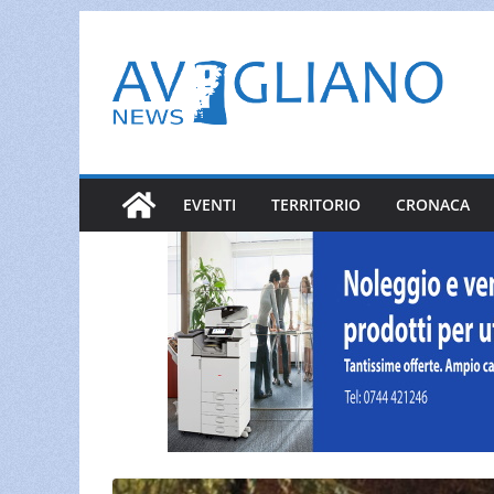
Salta
al
contenuto
EVENTI
TERRITORIO
CRONACA