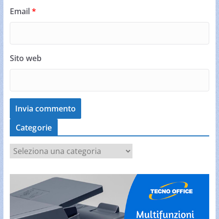
Email
*
Sito web
Categorie
C
a
t
e
g
o