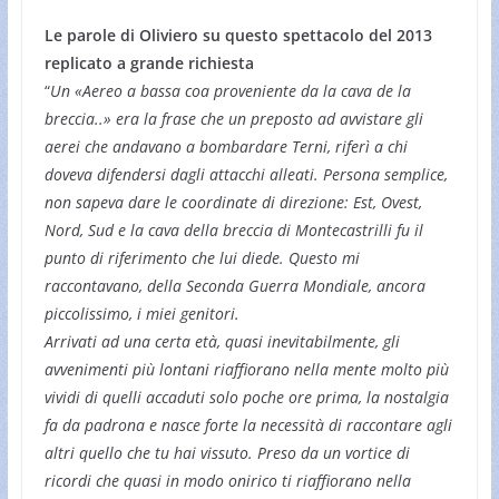
Le parole di Oliviero su questo spettacolo del 2013
replicato a grande richiesta
“
Un «Aereo a bassa coa proveniente da la cava de la
breccia..» era la frase che un preposto ad avvistare gli
aerei che andavano a bombardare Terni, riferì a chi
doveva difendersi dagli attacchi alleati. Persona semplice,
non sapeva dare le coordinate di direzione: Est, Ovest,
Nord, Sud e la cava della breccia di Montecastrilli fu il
punto di riferimento che lui diede. Questo mi
raccontavano, della Seconda Guerra Mondiale, ancora
piccolissimo, i miei genitori.
Arrivati ad una certa età, quasi inevitabilmente, gli
avvenimenti più lontani riaffiorano nella mente molto più
vividi di quelli accaduti solo poche ore prima, la nostalgia
fa da padrona e nasce forte la necessità di raccontare agli
altri quello che tu hai vissuto. Preso da un vortice di
ricordi che quasi in modo onirico ti riaffiorano nella