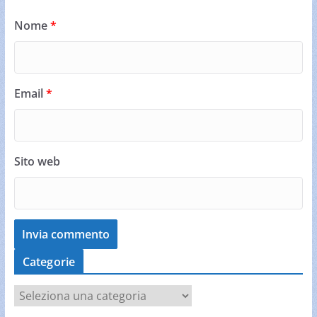
Nome
*
Email
*
Sito web
Categorie
C
a