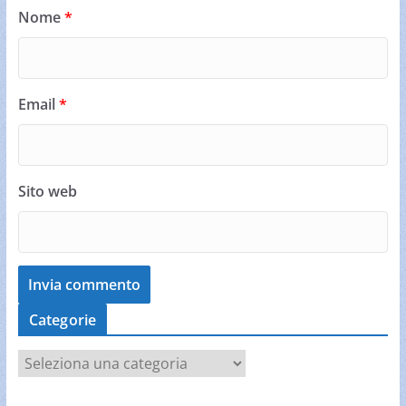
Nome
*
Email
*
Sito web
Categorie
C
a
t