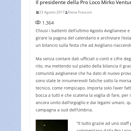
Il presidente della Pro Loco Mirko Venturi
23 Agosto 2017
Elena Frasconi
1.364
Chiusi i battenti dell’ultimo Agosto Aviglianese
girare la pagina del calendario e archiviare l’e
un bilancio sulla festa che ad Avigliano riaccend
Ma senza contare dati ufficiali o conti e cifre de
rito, ma mettendo sul piatto della bilancia il gra
comunità aviglianese che ha dato di nuovo prova
sono state le innumerevoli fatiche sotto la morsa
tecnico, come rompicapo. Importa solo l’aver fatt
bocca a tutti e che scatena la voglia di fare, pe
ancora unito dall’orgoglio e dai legami umani, que
campagna a sud dell’Umbria.
“Il tutto grazie ad uno staf
commentano dalla Pro Loco. 