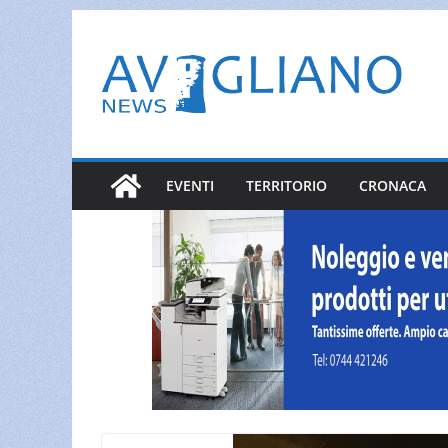
Salta
al
contenuto
EVENTI
TERRITORIO
CRONACA