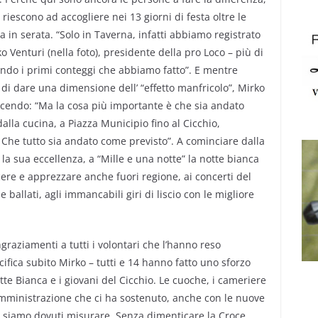
 riescono ad accogliere nei 13 giorni di festa oltre le
a in serata. “Solo in Taverna, infatti abbiamo registrato
o Venturi (nella foto), presidente della pro Loco – più di
ando i primi conteggi che abbiamo fatto”. E mentre
e di dare una dimensione dell’ “effetto manfricolo”, Mirko
dicendo: “Ma la cosa più importante è che sia andato
o dalla cucina, a Piazza Municipio fino al Cicchio,
. Che tutto sia andato come previsto”. A cominciare dalla
a sua eccellenza, a “Mille e una notte” la notte bianca
cere e apprezzare anche fuori regione, ai concerti del
e ballati, agli immancabili giri di liscio con le migliore
graziamenti a tutti i volontari che l’hanno reso
ecifica subito Mirko – tutti e 14 hanno fatto uno sforzo
te Bianca e i giovani del Cicchio. Le cuoche, i cameriere
’amministrazione che ci ha sostenuto, anche con le nuove
 ci siamo dovuti misurare. Senza dimenticare la Croce