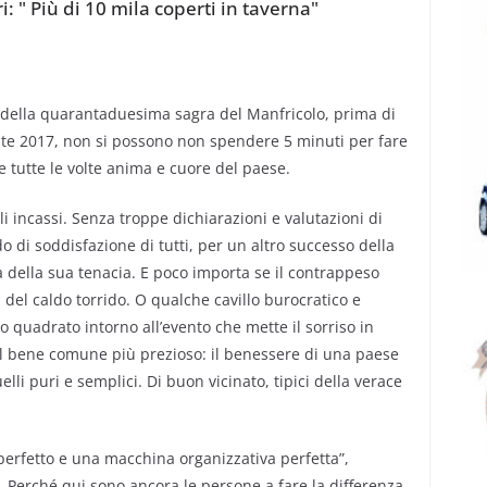
: " Più di 10 mila coperti in taverna"
 e della quarantaduesima sagra del Manfricolo, prima di
state 2017, non si possono non spendere 5 minuti per fare
e tutte le volte anima e cuore del paese.
gli incassi. Senza troppe dichiarazioni e valutazioni di
do di soddisfazione di tutti, per un altro successo della
 della sua tenacia. E poco importa se il contrappeso
 del caldo torrido. O qualche cavillo burocratico e
o quadrato intorno all’evento che mette il sorriso in
r il bene comune più prezioso: il benessere di una paese
lli puri e semplici. Di buon vicinato, tipici della verace
f perfetto e una macchina organizzativa perfetta”,
Perché qui sono ancora le persone a fare la differenza,