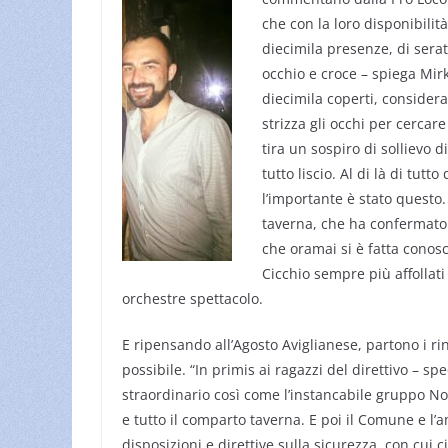
che con la loro disponibilità
diecimila presenze, di serat
occhio e croce – spiega Mirk
diecimila coperti, consider
strizza gli occhi per cercar
tira un sospiro di sollievo 
tutto liscio. Al di là di tutt
l’importante è stato questo
taverna, che ha confermato l
che oramai si è fatta conos
Cicchio sempre più affollati 
orchestre spettacolo.
E ripensando all’Agosto Aviglianese, partono i rin
possibile. “In primis ai ragazzi del direttivo – sp
straordinario così come l’instancabile gruppo Not
e tutto il comparto taverna. E poi il Comune e l
disposizioni e direttive sulla sicurezza, con cui