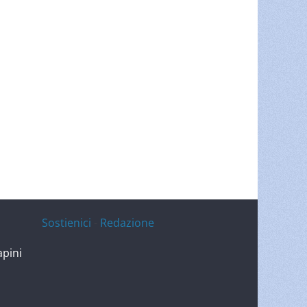
Sostienici
-
Redazione
apini