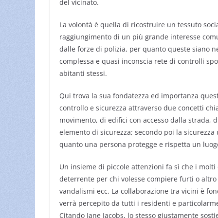
del vicinato.
La volontà è quella di ricostruire un tessuto soc
raggiungimento di un più grande interesse comu
dalle forze di polizia, per quanto queste siano 
complessa e quasi inconscia rete di controlli spo
abitanti stessi.
Qui trova la sua fondatezza ed importanza quest
controllo e sicurezza attraverso due concetti chiav
movimento, di edifici con accesso dalla strada, di
elemento di sicurezza; secondo poi la sicurezza u
quanto una persona protegge e rispetta un luog
Un insieme di piccole attenzioni fa sì che i molti
deterrente per chi volesse compiere furti o altro g
vandalismi ecc. La collaborazione tra vicini è f
verrà percepito da tutti i residenti e particolar
Citando Jane Jacobs, lo stesso giustamente sosti