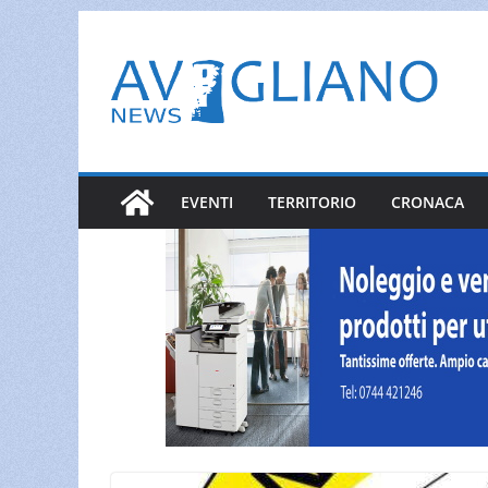
Salta
al
contenuto
EVENTI
TERRITORIO
CRONACA