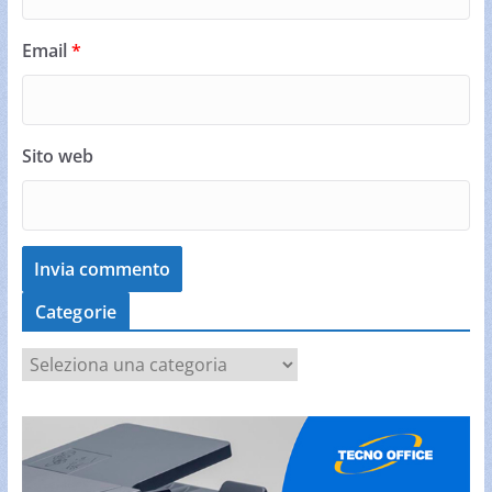
Email
*
Sito web
Categorie
C
a
t
e
g