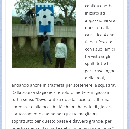
confida che ‘ha
iniziato ad
appassionarsi a
questa realtà
calcistica 4 anni
fa da tifoso, e
con i suoi amici
ha visto sugli
spalti tutte le
gare casalinghe
della Real,
andando anche in trasferta per sostenere la squadra’.
Dalla scorsa stagione si è voluto mettere in gioco in
tutti i sensi: “Devo tanto a questa società – afferma
Lorenzo – e alla possibilità che mi ha dato di giocare.
L”attaccamento che ho per questa maglia ma
soprattutto per questo paese è davvero grande, per
questo spero di far parte del gruppo ancora a lungo”.