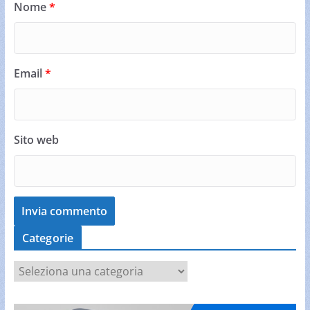
Nome
*
Email
*
Sito web
Categorie
C
a
t