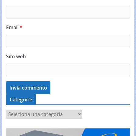
Email
*
Sito web
Categorie
C
a
t
e