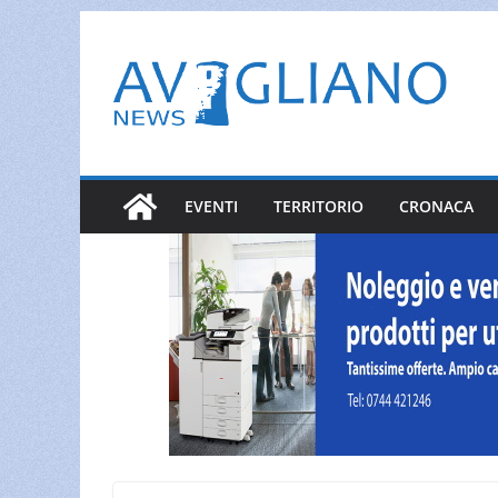
Salta
al
contenuto
EVENTI
TERRITORIO
CRONACA