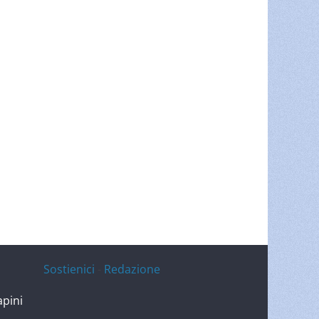
Sostienici
-
Redazione
apini