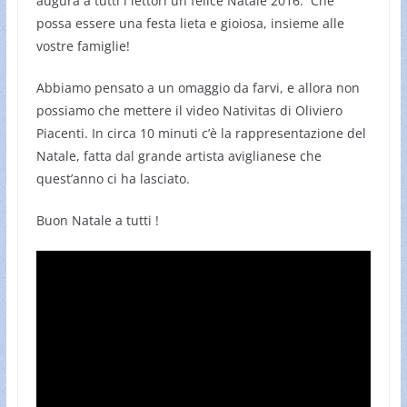
augura a tutti i lettori un felice Natale 2016. Che
possa essere una festa lieta e gioiosa, insieme alle
vostre famiglie!
Abbiamo pensato a un omaggio da farvi, e allora non
possiamo che mettere il video Nativitas di Oliviero
Piacenti. In circa 10 minuti c’è la rappresentazione del
Natale, fatta dal grande artista aviglianese che
quest’anno ci ha lasciato.
Buon Natale a tutti !