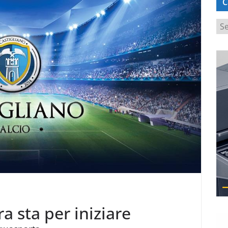
C
C
a
t
e
g
o
r
i
e
ra sta per iniziare