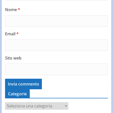
Nome
*
Email
*
Sito web
Categorie
C
a