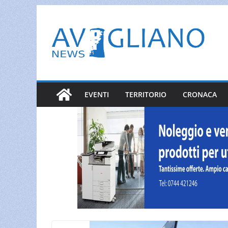
Salta
al
contenuto
EVENTI
TERRITORIO
CRONACA