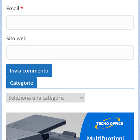
Email
*
Sito web
Categorie
C
a
t
e
g
o