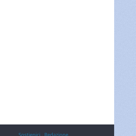
Sostienici
-
Redazione