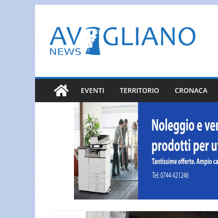
Salta
al
contenuto
EVENTI
TERRITORIO
CRONACA