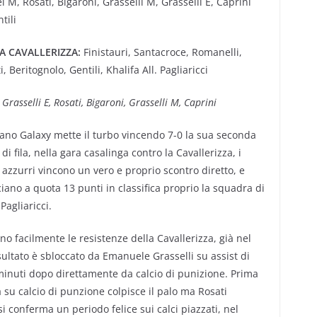
 M, Rosati, Bigaroni, Grasselli M, Grasselli E, Caprini
tili
LA CAVALLERIZZA:
Finistauri, Santacroce, Romanelli,
ti, Beritognolo, Gentili, Khalifa All. Pagliaricci
 Grasselli E, Rosati, Bigaroni, Grasselli M, Caprini
liano Galaxy mette il turbo vincendo 7-0 la sua seconda
 di fila, nella gara casalinga contro la Cavallerizza, i
 azzurri vincono un vero e proprio scontro diretto, e
iano a quota 13 punti in classifica proprio la squadra di
Pagliaricci.
o facilmente le resistenze della Cavallerizza, già nel
sultato è sbloccato da Emanuele Grasselli su assist di
hi minuti dopo direttamente da calcio di punizione. Prima
la su calcio di punzione colpisce il palo ma Rosati
si conferma un periodo felice sui calci piazzati, nel