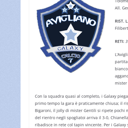
Tolomei
All. Gen
RIST. 
Filiber
RETI:
3
L’Avig
partita
bianco
agganc
mister 
Con la squadra quasi al completo, i Galaxy piegan
primo tempo la gara è praticamente chiusa; il ri
Bigaroni, il jolly di mister Gentili si ripete poc
del rientro negli spogliatoi arriva il 3-0, Chianel
ribadisce in rete col tapin vincente. Per i Galaxy 