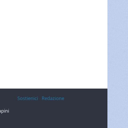
Sostienici
-
Redazione
apini