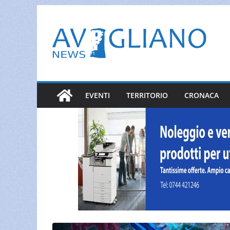
Salta
al
contenuto
EVENTI
TERRITORIO
CRONACA