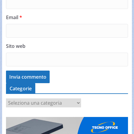
Email
*
Sito web
Categorie
C
a
t
e
g