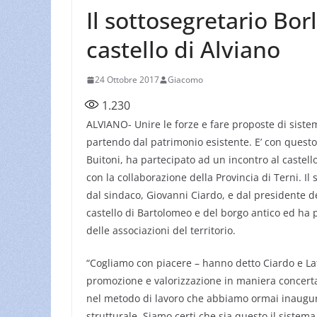
Il sottosegretario Borl
castello di Alviano
24 Ottobre 2017
Giacomo
1.230
ALVIANO- Unire le forze e fare proposte di sistem
partendo dal patrimonio esistente. E’ con questo i
Buitoni, ha partecipato ad un incontro al castel
con la collaborazione della Provincia di Terni. Il
dal sindaco, Giovanni Ciardo, e dal presidente de
castello di Bartolomeo e del borgo antico ed ha 
delle associazioni del territorio.
“Cogliamo con piacere – hanno detto Ciardo e Latt
promozione e valorizzazione in maniera concertat
nel metodo di lavoro che abbiamo ormai inaugu
strutturale. Siamo certi che sia questo il sistema 