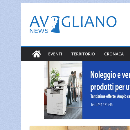
Salta
al
contenuto
EVENTI
TERRITORIO
CRONACA