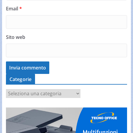
Email
*
Sito web
Categorie
C
a
t
e
g
o