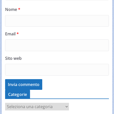
Nome
*
Email
*
Sito web
Categorie
C
a