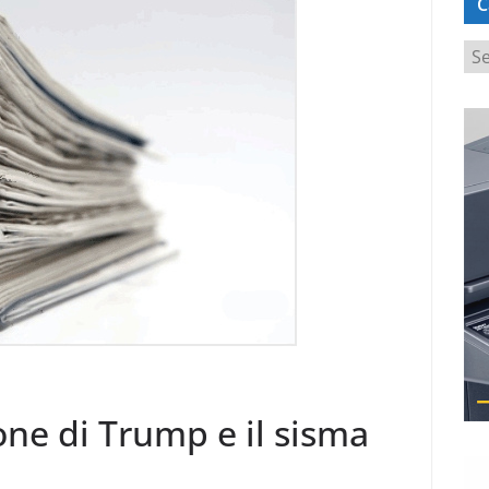
C
C
a
t
e
g
o
r
i
e
one di Trump e il sisma