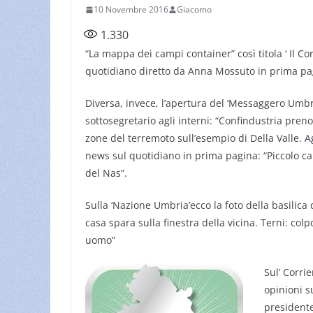
10 Novembre 2016
Giacomo
1.330
“La mappa dei campi container” così titola ‘ Il Cor
quotidiano diretto da Anna Mossuto in prima pa
Diversa, invece, l’apertura del ‘Messaggero Umbri
sottosegretario agli interni: “Confindustria preno
zone del terremoto sull’esempio di Della Valle. Agi
news sul quotidiano in prima pagina: “Piccolo carr
del Nas”.
Sulla ‘Nazione Umbria’ecco la foto della basilica
casa spara sulla finestra della vicina. Terni: co
uomo”
Sul’ Corri
opinioni s
president