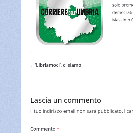
solo prome
democratic
Massimo C
←
‘Libriamoci’, ci siamo
Lascia un commento
Il tuo indirizzo email non sarà pubblicato.
I c
Commento
*