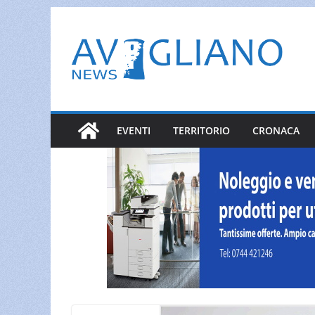
Salta
al
contenuto
EVENTI
TERRITORIO
CRONACA