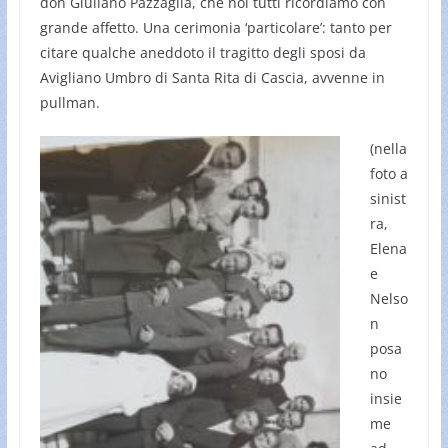
don Giuliano Pazzaglia, che noi tutti ricordiamo con
grande affetto. Una cerimonia ‘particolare’: tanto per
citare qualche aneddoto il tragitto degli sposi da
Avigliano Umbro di Santa Rita di Cascia, avvenne in
pullman.
(nella
foto a
sinist
ra,
Elena
e
Nelso
n
posa
no
insie
me