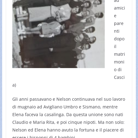
ad
amici
e
pare
nti
dopo
il
matri
moni
o di
Casci
a)
Gli anni passavano e Nelson continuava nel suo lavoro
di mugnaio ad Avigliano Umbro e Sismano, mentre
Elena faceva la casalinga. Da questa unione sono nati
Claudio e Maria Rita, e poi cinque nipoti. Ma non solo:
Nelson ed Elena hanno avuto la fortuna e il piacere di
essere i bisnonni di 4 bambini.