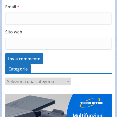
Email
*
Sito web
Categorie
C
a
t
e
g
o